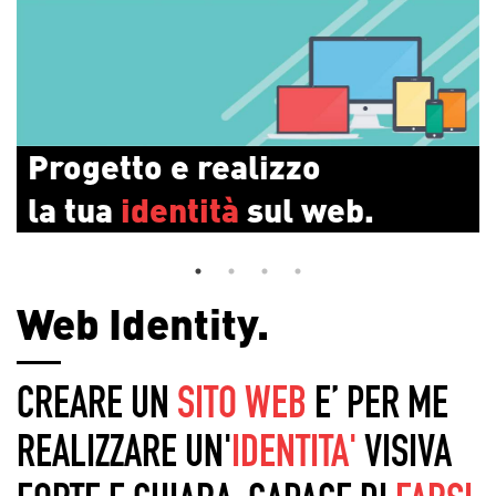
Soluzioni creative
che fanno la
differenza
.
Web Identity.
CREARE UN
SITO WEB
E’ PER ME
REALIZZARE UN'
IDENTITA'
VISIVA