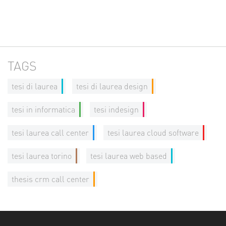
TAGS
tesi di laurea
tesi di laurea design
tesi in informatica
tesi indesign
tesi laurea call center
tesi laurea cloud software
tesi laurea torino
tesi laurea web based
thesis crm call center