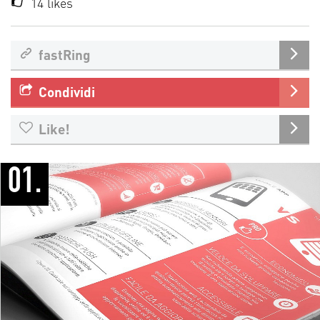
14
likes
fastRing
Condividi
Like!
01.