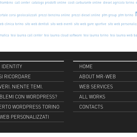
strambino
call center
catalogo prodotti online
costi carburante online
diesel agricolo torino
ortale corsi geolocalizzati
prezzi benzina online
prezzi diesel online
ptm group
ptm torino
eb clinica torino
sito web dentisti
sito web eventi
sito web gare sportive
sito web personaliz
rmatica
tesi laurea call center
tesi laurea cloud software
tesi laurea torino
tesi laurea web b
 IDENTITY
HOME
SI RICORDARE
ABOUT MR-WEB
 VERI. NIENTE TEMI.
WEB SERVICES
BLEMI CON WORDPRESS?
ALL WORKS
ERTO WORDPRESS TORINO
CONTACTS
I WEB PERSONALIZZATI