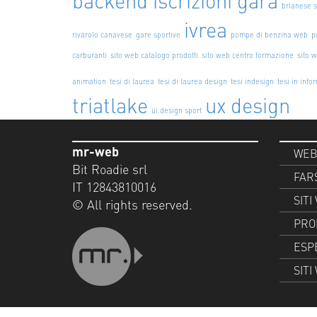
brianese 
ivrea
rivarolo canavese
gare sportive
pompe di benzina web
p
carburanti
sito web catalogo prodotti
sito web centro formazione
sito w
animation
tesi di laurea
tesi di laurea design
tesi indesign
tesi in info
triatlake
ux design
ui design sport
mr-web
WEB
Bit Roadie srl
FAR
IT 12843810016
SITI
© All rights reserved.
PRO
ESP
SIT