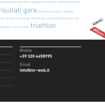
essenzialmente formazione
falegnameria brianese
fastring
formazione
risultati gara
sito formazione torino
sito web
zato
sito web scuole torino
sito web unico
stio web design torino
svg
triathlon
ased
thesis crm call center
Mobile
+39 320 4458995
Email
info@mr-web.it