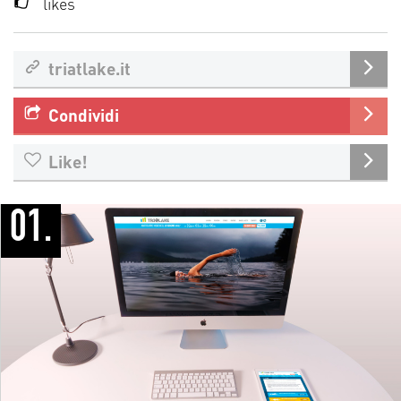
likes
triatlake.it
Condividi
Like!
01.