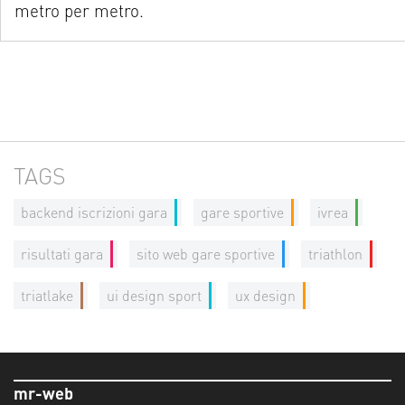
metro per metro.
TAGS
backend iscrizioni gara
gare sportive
ivrea
risultati gara
sito web gare sportive
triathlon
triatlake
ui design sport
ux design
mr-web