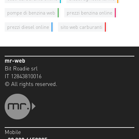
pompe di benzina web
prezzi benzina online
prezzi diesel online
sito web carburanti
mr-web
Bit Roadie srl
IT 12843810016
© All rights reserved.
Mobile